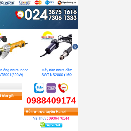
 ống nhựa Ingco
Máy hàn nhựa cầm tay
Máy hàn bạt nhưa tư động
T8001(800W)
SWT-NS2000 (1600W)
Demtech VM-20(1800W)
 báo giá
0988409174
Hỗ trợ trực tuyến Hanoi
Ms Thuỷ
: 0936476144