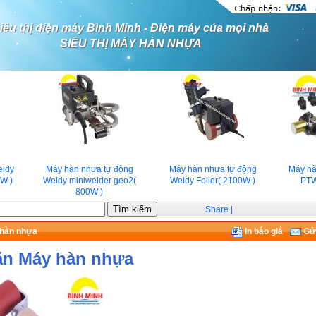
iêu thị điện máy Bình Minh - Điện máy của mọi nhà
SIÊU THỊ MÁY HÀN NHỰA
ldy
Máy hàn nhưa tự động
Máy hàn nhưa tự động
Máy hàn
W )
Weldy miniwelder geo2(
Weldy Foiler( 2100W )
PTW
800W )
Share
|
 hàn nhựa
In báo giá
Gửi
ăn Máy hàn nhựa