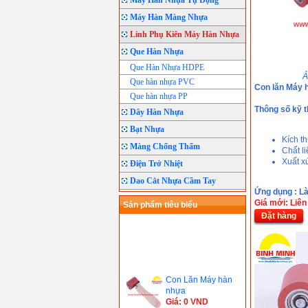
Máy Hàn Nhựa Tự Động
Máy Hàn Màng Nhựa
Linh Phụ Kiên Máy Hàn Nhựa
Que Hàn Nhựa
Que Hàn Nhựa HDPE
Ả
Que hàn nhựa PVC
Con lăn Máy 
Que hàn nhựa PP
Thông số kỹ t
Dây Hàn Nhựa
Bạt Nhựa
Kích 
Màng Chống Thấm
Chất li
Xuất x
Điện Trở Nhiệt
Dao Cắt Nhựa Cầm Tay
Ứng dụng : Là
Giá mới: Liên
Sản phẩm tiêu biểu
Đặt hàng
Con Lăn Máy hàn
nhựa
Giá: 0 VND