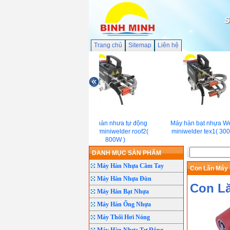
S
Trang chủ
Sitemap
Liên hệ
Máy hàn nhưa tự động
Máy hàn bạt nhựa We
Weldyminiwelder roof2(
miniwelder tex1( 300
800W )
DANH MỤC SẢN PHẨM
Máy Hàn Nhựa Cầm Tay
Con Lăn Máy
Máy Hàn Nhựa Đùn
Con L
Máy Hàn Bạt Nhựa
Máy Hàn Ống Nhựa
Máy Thổi Hơi Nóng