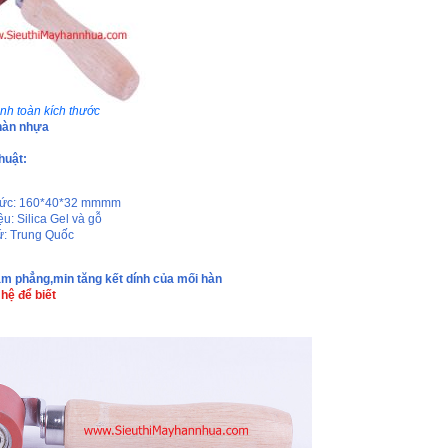
nh toàn kích thước
hàn nhựa
huật:
thức: 160*40*32 mmmm
ệu: Silica Gel và gỗ
ứ: Trung Quốc
m phẳng,min tăng kết dính của mối hàn
 hệ để biết