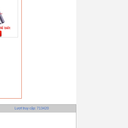
để biết
Lượt truy cập: 713420