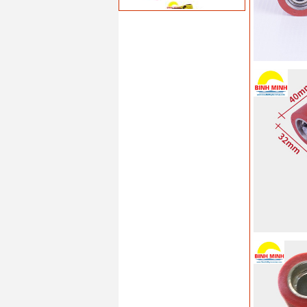
Máy hàn bạt nhưa tư
động Demtech VM-
20(1800W)
Giá: 0 VND
Máy hàn nhựa cầm
tay Lesite LST-1600A
(1600W)
Giá: 4.194.000 VND
Máy hàn nhựa tự
động Leister
TWINNY T7( 3450W)
Giá: 0 VND
Máy hàn nhựa cầm
tay SWT-NS1600A
(1600W)
Giá: 0 VND