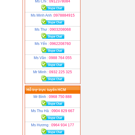
Ms Chi
: 0912378084
Ms Minh Anh
:0978884915
Ms Thư
: 0903208068
Ms Yến
: 0962208760
Ms Vân
: 0988 764 055
Mr Minh
: 0932 225 325
Hỗ trợ trực tuyến HCM
Mr Bình
: 0968 750 888
Ms Thu Hà
: 0904 829 667
Ms Hương
: 0964 934 177