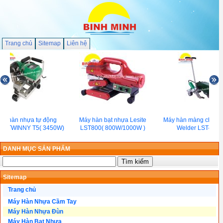
Trang chủ
Sitemap
Liên hệ
áy hàn nhựa tự động
Máy hàn bạt nhựa Lesite
Máy hàn màng chống
ter TWINNY T5( 3450W)
LST800( 800W/1000W )
Welder LST-WP1
DANH MỤC SẢN PHẨM
Sitemap
Trang chủ
Máy Hàn Nhựa Cầm Tay
Máy Hàn Nhựa Đùn
Máy Hàn Bạt Nhựa