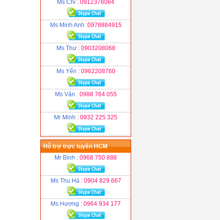
Ms Chi
: 0912378084
Ms Minh Anh
:0978884915
Ms Thư
: 0903208068
Ms Yến
: 0962208760
Ms Vân
: 0988 764 055
Mr Minh
: 0932 225 325
Hỗ trợ trực tuyến HCM
Mr Bình
: 0968 750 888
Ms Thu Hà
: 0904 829 667
Ms Hương
: 0964 934 177