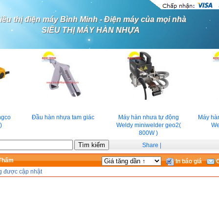
iêu thị điện máy Bình Minh - Điện máy của mọi nhà
SIÊU THỊ MÁY HÀN NHỰA
gco
Đầu hàn nhựa tam giác
Máy hàn nhưa tự động
Máy hàn
)
Weldy miniwelder geo2(
We
800W )
Share
|
Thấm
In báo giá
G
g được cập nhật