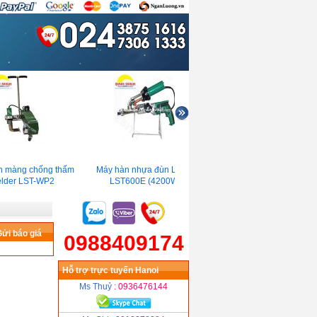
 màng chống thấm
Máy hàn nhựa đùn Lesite
Máy hàn nhựa tự động
lder LST-WP2
LST600E (4200W)
Leister TWINNY T7( 3450
ửi báo giá
0988409174
Hỗ trợ trực tuyến Hanoi
Ms Thuỷ
: 0936476144