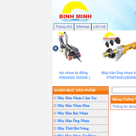
S
Trang chủ
Sitemap
Liên hệ
Máy hàn nhựa tự động
Máy hàn ống nhựa In
Weldy RW3400( 3500W )
PTWT8001(800W
DANH MỤC SẢN PHẨM
Máy Hàn Nhựa Cầm Tay
Màng Chống 
Máy Hàn Nhựa Đùn
Thông tin đan
Máy Hàn Bạt Nhựa
Máy Hàn Ống Nhựa
Máy Thổi Hơi Nóng