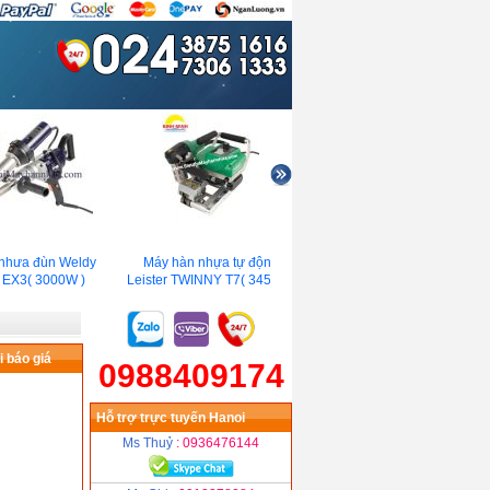
ưa đùn Weldy
Máy hàn nhựa tự động
Máy hàn nhựa đùn Lesite
X3( 3000W )
Leister TWINNY T7( 3450W)
LST600B (5000W)
 báo giá
0988409174
Hỗ trợ trực tuyến Hanoi
Ms Thuỷ
: 0936476144