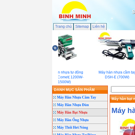
S
Trang chủ
Sitemap
Liên hệ
Máy hàn nhựa tư động
Máy hàn nhựa cầm tay
Leister Comet( 1200W-
DSH-E (700W)
1500W)
DANH MỤC SẢN PHẨM
Máy Hàn Nhựa Cầm Tay
Máy hàn bạt 
Máy Hàn Nhựa Đùn
Máy hà
Máy Hàn Bạt Nhựa
Máy Hàn Ống Nhựa
Máy Thổi Hơi Nóng