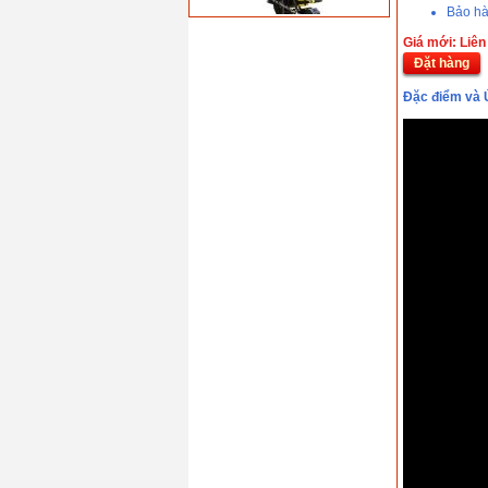
Bảo hà
Máy hàn bạt nhưa tư
Giá mới: Liên
động Demtech VM-
20(1800W)
Đặt hàng
Giá: 0 VND
Máy hàn nhựa cầm
Đặc điểm và 
tay Lesite LST-1600A
(1600W)
Giá: 4.194.000 VND
Máy hàn nhựa tự
động Leister
TWINNY T7( 3450W)
Giá: 0 VND
Máy hàn nhựa cầm
tay SWT-NS1600A
(1600W)
Giá: 0 VND