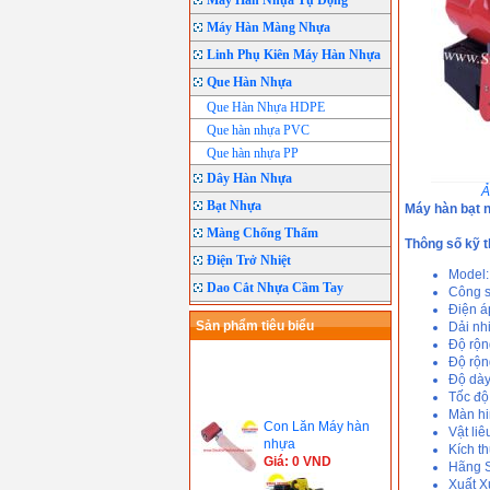
Máy Hàn Nhựa Tự Động
Máy Hàn Màng Nhựa
Linh Phụ Kiên Máy Hàn Nhựa
Que Hàn Nhựa
Que Hàn Nhựa HDPE
Que hàn nhựa PVC
Que hàn nhựa PP
Dây Hàn Nhựa
Ả
Bạt Nhựa
Máy hàn bạt 
Màng Chống Thấm
Thông số kỹ t
Điện Trở Nhiệt
Model
Dao Cắt Nhựa Cầm Tay
Công 
Điện á
Sản phẩm tiêu biểu
Dải nhi
Độ rộn
Độ rộn
Độ dày
Tốc độ
Con Lăn Máy hàn
Màn hin
nhựa
Vật li
Giá: 0 VND
Kích t
Hãng S
Xuất 