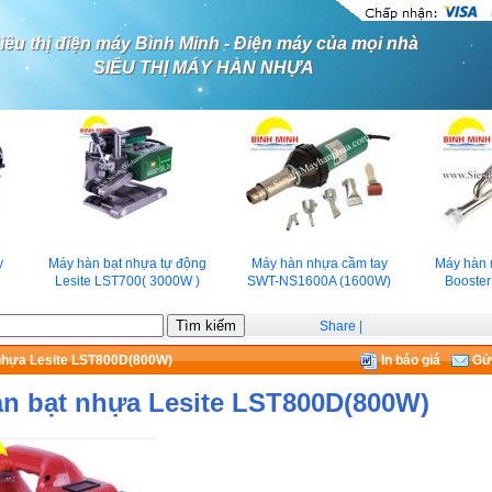
iêu thị điện máy Bình Minh - Điện máy của mọi nhà
SIÊU THỊ MÁY HÀN NHỰA
Máy hàn bạt nhựa tự động
Máy hàn nhựa cầm tay
Máy hàn nh
Lesite LST700( 3000W )
SWT-NS1600A (1600W)
Booster E
Share
|
nhựa Lesite LST800D(800W)
In báo giá
Gửi
n bạt nhựa Lesite LST800D(800W)