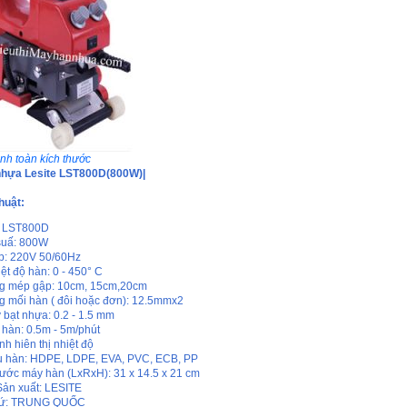
nh toàn kích thước
nhựa Lesite LST800D(800W)|
huật:
: LST800D
suấ: 800W
p: 220V 50/60Hz
ệt độ hàn: 0 - 450° C
g mép gập: 10cm, 15cm,20cm
g mối hàn ( đôi hoặc đơn): 12.5mmx2
 bạt nhựa: 0.2 - 1.5 mm
 hàn: 0.5m - 5m/phút
h hiên thị nhiệt độ
êu hàn: HDPE, LDPE, EVA, PVC, ECB, PP
hước máy hàn (LxRxH): 31 x 14.5 x 21 cm
ản xuất: LESITE
Xứ: TRUNG QUỐC