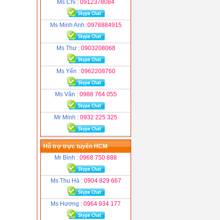
Ms Chi
: 0912378084
Ms Minh Anh
:0978884915
Ms Thư
: 0903208068
Ms Yến
: 0962208760
Ms Vân
: 0988 764 055
Mr Minh
: 0932 225 325
Hỗ trợ trực tuyến HCM
Mr Bình
: 0968 750 888
Ms Thu Hà
: 0904 829 667
Ms Hương
: 0964 934 177