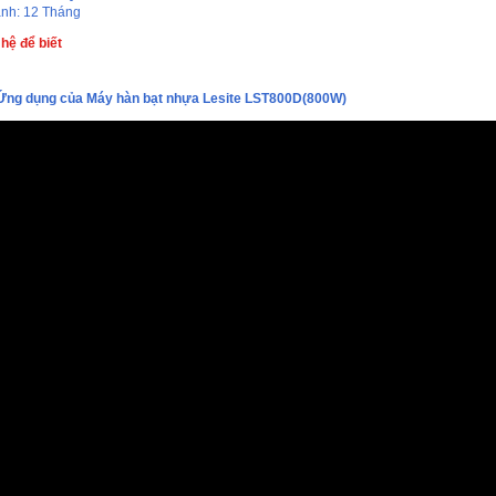
nh: 12 Tháng
 hệ để biết
Ứng dụng của Máy hàn bạt nhựa Lesite LST800D(800W)